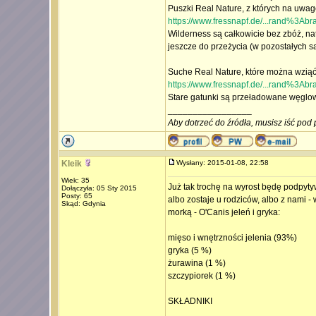
Puszki Real Nature, z których na uwag
https://www.fressnapf.de/...rand%3Ab
Wilderness są całkowicie bez zbóż, na
jeszcze do przeżycia (w pozostałych są
Suche Real Nature, które można wziąć
https://www.fressnapf.de/...rand%3Ab
Stare gatunki są przeładowane węglow
_________________
Aby dotrzeć do źródła, musisz iść pod 
Kleik
Wysłany: 2015-01-08, 22:58
Wiek: 35
Już tak trochę na wyrost będę podpyty
Dołączyła: 05 Sty 2015
Posty: 65
albo zostaje u rodziców, albo z nami
Skąd: Gdynia
morką - O'Canis jeleń i gryka:
mięso i wnętrzności jelenia (93%)
gryka (5 %)
żurawina (1 %)
szczypiorek (1 %)
SKŁADNIKI