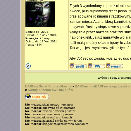
Z tych 3 wymienionych przez ciebie kar
owoce, plus suplementy rzecz jasna. M
przeładowane roślinami strączkowymi. N
zamian mięsa. Acana, którą karmiłeś te
nazywać. Rośliny strączkowe są bardz
Barfuje od: 2008
wyłącznie przez bakterie oraz tzw. su
Udział BARFa: 75-90%
nabłonek jelit. Ja już naprawdę wolał
Pomogła:
23 razy
Dołączyła: 13 Wrz 2011
jeśli mają znośny skład mięsny, to zde
Posty: 4844
Tak więc, jeśli wybierasz tylko z tych 
_________________
Aby dotrzeć do źródła, musisz iść pod 
Wyświetl posty z ostatni
BARFny Świat Strona Główna
»
BARFne i nieBARFne pogaduszki o
»
Karmy bezzbożowe dla psów
Nie możesz
pisać nowych tematów
Nie możesz
odpowiadać w tematach
Nie możesz
zmieniać swoich postów
Nie możesz
usuwać swoich postów
Nie możesz
głosować w ankietach
Nie możesz
załączać plików na tym forum
Nie możesz
ściągać załączników na tym forum