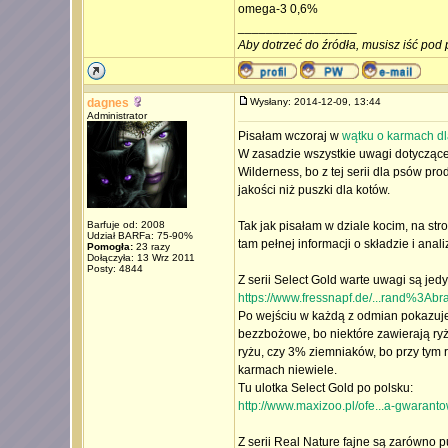
omega-3 0,6%
_________________
Aby dotrzeć do źródła, musisz iść pod 
dagnes
Wysłany: 2014-12-09, 13:44
Administrator
Pisałam wczoraj w
wątku o karmach dl
W zasadzie wszystkie uwagi dotyczące 
Wilderness, bo z tej serii dla psów pro
jakości niż puszki dla kotów.
Barfuje od: 2008
Tak jak pisałam w dziale kocim, na st
Udział BARFa: 75-90%
tam pełnej informacji o składzie i anal
Pomogła:
23 razy
Dołączyła: 13 Wrz 2011
Posty: 4844
Z serii Select Gold warte uwagi są je
https://www.fressnapf.de/...rand%3Ab
Po wejściu w każdą z odmian pokazuje 
bezzbożowe, bo niektóre zawierają ryż
ryżu, czy 3% ziemniaków, bo przy tym r
karmach niewiele.
Tu ulotka Select Gold po polsku:
http://www.maxizoo.pl/ofe...a-gwarant
Z serii Real Nature fajne są zarówno pus