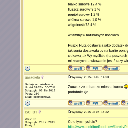
białko surowe 12,4 %
tłuszcz surowy 9,1 %
popiół surowy 1,2 %
włókna surowe 1,0 %
wilgotność 73,4 %
witaminy w naturalnych ilościach
Puszki Nuta dostawała jako dodatek do 
jak sunia dostawała by na barfie porc
ciekawa jak Wy myślicie (na puszkach 
mi znanych dawkowanie jest 2 razy wię
garadiela
Wysłany: 2015-01-09, 14:53
Barfuje od: niedawna
Zauwaz ze to bardzo miesna karma
Udział BARFa: 50-75%
Dołączyła: 09 Sie 2012
podobnie zje.
Posty: 230
Skąd: czestochowa
ISC_BT
Wysłany: 2015-08-05, 16:32
Wiek: 35
Co o tym myślicie?
Dołączyła: 28 Lip 2015
Posty: 1
http://www.aspiritpetfood...ow/#prettyP