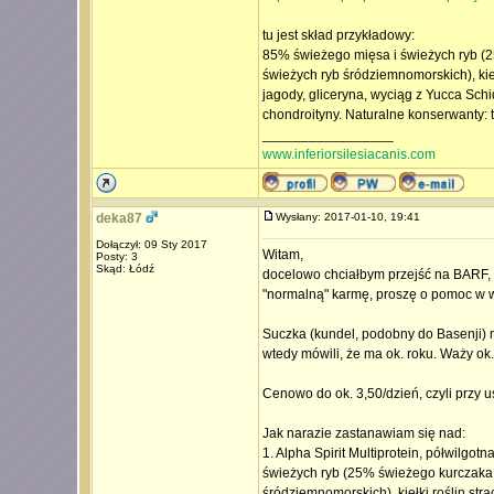
tu jest skład przykładowy:
85% świeżego mięsa i świeżych ryb (
świeżych ryb śródziemnomorskich), kieł
jagody, gliceryna, wyciąg z Yucca Sch
chondroityny. Naturalne konserwanty: 
_________________
www.inferiorsilesiacanis.com
deka87
Wysłany: 2017-01-10, 19:41
Dołączył: 09 Sty 2017
Witam,
Posty: 3
Skąd: Łódź
docelowo chciałbym przejść na BARF, a
"normalną" karmę, proszę o pomoc w 
Suczka (kundel, podobny do Basenji) m
wtedy mówili, że ma ok. roku. Waży ok.
Cenowo do ok. 3,50/dzień, czyli przy 
Jak narazie zastanawiam się nad:
1. Alpha Spirit Multiprotein, półwilgo
świeżych ryb (25% świeżego kurczaka
śródziemnomorskich), kiełki roślin strą