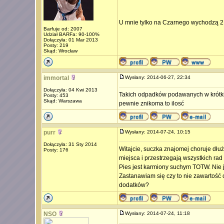
U mnie tylko na Czarnego wychodzą 2 p
Barfuje od: 2007
Udział BARFa: 90-100%
Dołączyła: 01 Mar 2013
Posty: 219
Skąd: Wrocław
immortal
Wysłany: 2014-06-27, 22:34
Dołączyła: 04 Kwi 2013
Takich odpadków podawanych w krótkim c
Posty: 453
Skąd: Warszawa
pewnie znikoma to ilosć
purr
Wysłany: 2014-07-24, 10:15
Dołączyła: 31 Sty 2014
Witajcie, suczka znajomej choruje dłu
Posty: 176
miejsca i przestrzegają wszystkich ra
Pies jest karmiony suchym TOTW. Nie j
Zastanawiam się czy to nie zawartość 
dodatków?
NSO
Wysłany: 2014-07-24, 11:18