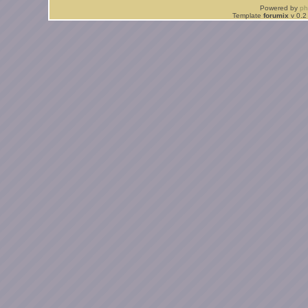
Powered by
p
Template
forumix
v 0.2