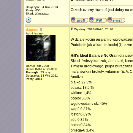
immortal
Dołączyła: 04 Kwi 2013
Orzech czarny również jest dobry na w
Posty: 453
Skąd: Warszawa
dagnes
Wysłany: 2014-09-20, 23:10
Administrator
W dziale kocim pisałam o wprowadze
Podobnie jak w karmie kociej (i jak w
Hill's Ideal Balance No Grain
dla psów 
Skład: świeży kurczak, ziemniaki, kon
Barfuje od: 2008
z mięsa drobiowego, pulpa buraczana, 
Udział BARFa: 75-90%
marchewka i brokuły, witaminy (E, A, 
Pomogła:
23 razy
Dołączyła: 13 Wrz 2011
Analiza:
Posty: 4844
białko 22,3%
tłuszcz 18,5 %
włókno 1,4%
popiół 5,8%
węglowodany ok. 45%
wapń 0,87%
fosfor 0,69%
sód 0,32%
potas 0,84%
omega-6 3,4%