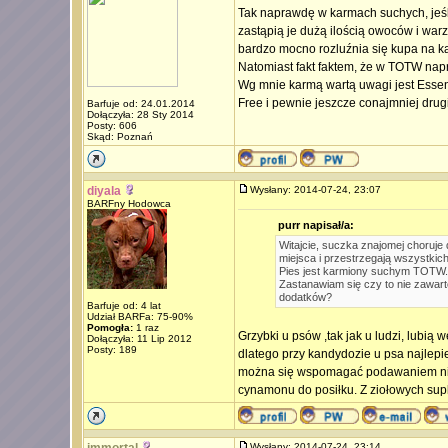
Tak naprawdę w karmach suchych, jeśl
zastąpią je dużą ilością owoców i warz
bardzo mocno rozluźnia się kupa na ka
Natomiast fakt faktem, że w TOTW napr
Wg mnie karmą wartą uwagi jest Essenti
Free i pewnie jeszcze conajmniej drugie
Barfuje od: 24.01.2014
Dołączyła: 28 Sty 2014
Posty: 606
Skąd: Poznań
diyala
Wysłany: 2014-07-24, 23:07
BARFny Hodowca
purr napisał/a:
Witajcie, suczka znajomej choruje
miejsca i przestrzegają wszystkic
Pies jest karmiony suchym TOTW. N
Zastanawiam się czy to nie zawart
dodatków?
Barfuje od: 4 lat
Udział BARFa: 75-90%
Pomogła:
1 raz
Grzybki u psów ,tak jak u ludzi, lubią 
Dołączyła: 11 Lip 2012
Posty: 189
dlatego przy kandydozie u psa najlepi
można się wspomagać podawaniem niewi
cynamonu do posiłku. Z ziołowych sup
Wysłany: 2014-07-24, 23:14