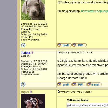
@Tufitka, pytanie było o odpowiednie 
Tu mają skład np.
http://www.zooplus.
Barfuje od: 01.03.2013
Udział BARFa: 90-100%
Pomogła:
5 razy
Wiek: 42
Dołączyła: 06 Sty 2013
Posty: 416
Skąd: Warszawa
Tufitka
Wysłany: 2014-06-27, 21:45
Ekspert
o dzięki, szukałam tam, ale nie widzi
Barfuje od: 17.02.2013
Udział BARFa: 75-90%
pytanie ile jest mięsa a ile mięsnych
Pomogła:
20 razy
Dołączyła: 21 Sty 2013
_________________
Posty: 3015
„Im bardziej poznaję ludzi, tym bardzi
Skąd: Warszawa
George Bernard Shaw
Bigiel
Wysłany: 2014-06-27, 21:54
Tufitka napisał/a:
pytanie ile jest mięsa a ile mięsn