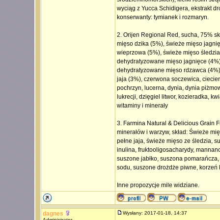
wyciąg z Yucca Schidigera, ekstrakt d
konserwanty: tymianek i rozmaryn.
2. Orijen Regional Red, sucha, 75% s
mięso dzika (5%), świeże mięso jagni
wieprzowa (5%), świeże mięso śledzia
dehydratyzowane mięso jagnięce (4%)
dehydratyzowane mięso rdzawca (4%), 
jaja (3%), czerwona soczewica, ciecier
pochrzyn, lucerna, dynia, dynia piżmow
lukrecji, dzięgiel litwor, kozieradka, k
witaminy i minerały
3. Farmina Natural & Delicious Grain
minerałów i warzyw, skład: Świeże mię
pełne jaja, świeże mięso ze śledzia, 
inulina, fruktooligosacharydy, manna
suszone jabłko, suszona pomarańcza, 
sodu, suszone drożdże piwne, korzeń 
Inne propozycje mile widziane.
dagnes
Wysłany: 2017-01-18, 14:37
Administrator