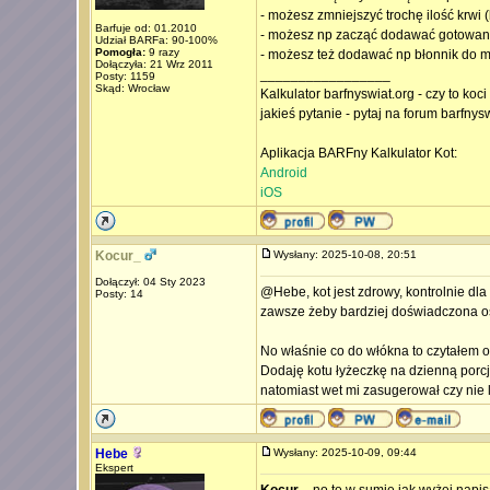
- możesz zmniejszyć trochę ilość krwi
Barfuje od: 01.2010
- możesz np zacząć dodawać gotowan
Udział BARFa: 90-100%
Pomogła:
9 razy
- możesz też dodawać np błonnik do mi
Dołączyła: 21 Wrz 2011
_________________
Posty: 1159
Skąd: Wrocław
Kalkulator barfnyswiat.org - czy to koc
jakieś pytanie - pytaj na forum barfnys
Aplikacja BARFny Kalkulator Kot:
Android
iOS
Kocur_
Wysłany: 2025-10-08, 20:51
Dołączył: 04 Sty 2023
@Hebe, kot jest zdrowy, kontrolnie dla
Posty: 14
zawsze żeby bardziej doświadczona oso
No właśnie co do włókna to czytałem o
Dodaję kotu łyżeczkę na dzienną porcj
natomiast wet mi zasugerował czy nie 
Hebe
Wysłany: 2025-10-09, 09:44
Ekspert