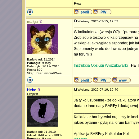
Ewa
małga
Wysłany: 2025-07-15, 12:52
W kalkulatorze (wersja OO) - "preparaty
Zrób sobie testowo kilka przepisów na 
w sklepie jak wygląda szponder, jak łat
Suplementy warto dodawać po jednym d
na forum :)
Barfuje od: 11.2014
_________________
Pomogła:
9 razy
Instrukcja Obsługi Wyszukiwarki
THE T
Dołączyła: 20 Lis 2014
Posty: 890
Skąd: znad morza/W-wa
Hebe
Wysłany: 2025-07-16, 15:40
Ekspert
Ja tylko uzupełnię - że do kalkulatora
dodane inne easy BARFy i dodaj swój a
_________________
Kalkulator barfnyswiat.org - czy to koc
jakieś pytanie - pytaj na forum barfnys
Barfuje od: 01.2010
Aplikacja BARFny Kalkulator Kot:
Udział BARFa: 90-100%
Pomogła:
9 razy