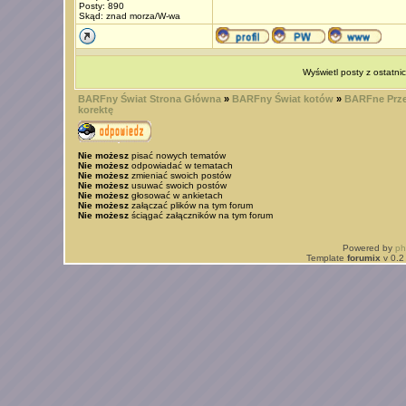
Posty: 890
Skąd: znad morza/W-wa
Wyświetl posty z ostatni
BARFny Świat Strona Główna
»
BARFny Świat kotów
»
BARFne Prze
korektę
Nie możesz
pisać nowych tematów
Nie możesz
odpowiadać w tematach
Nie możesz
zmieniać swoich postów
Nie możesz
usuwać swoich postów
Nie możesz
głosować w ankietach
Nie możesz
załączać plików na tym forum
Nie możesz
ściągać załączników na tym forum
Powered by
p
Template
forumix
v 0.2