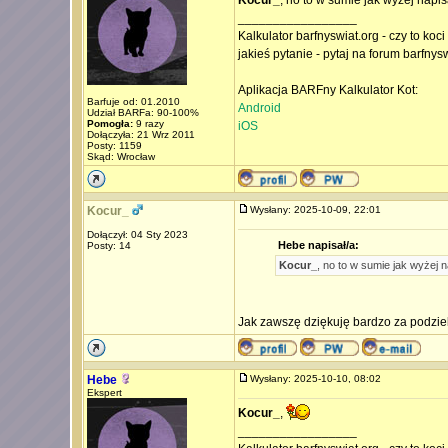
Kocur_
, no to w sumie jak wyżej napis
_________________
Kalkulator barfnyswiat.org - czy to koc
jakieś pytanie - pytaj na forum barfnys
Aplikacja BARFny Kalkulator Kot:
Barfuje od: 01.2010
Android
Udział BARFa: 90-100%
Pomogła:
9 razy
iOS
Dołączyła: 21 Wrz 2011
Posty: 1159
Skąd: Wrocław
Kocur_
Wysłany: 2025-10-09, 22:01
Dołączył: 04 Sty 2023
Hebe napisał/a:
Posty: 14
Kocur_
, no to w sumie jak wyżej n
Jak zawszę dziękuję bardzo za podziele
Hebe
Wysłany: 2025-10-10, 08:02
Ekspert
Kocur_
,
_________________