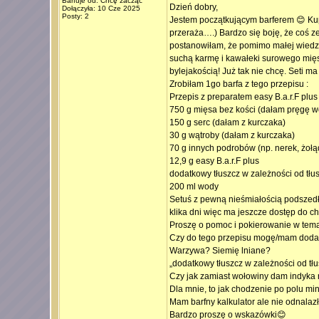
Barfuje od: Chcę zacząć
Dzień dobry,
Dołączyła: 10 Cze 2025
Posty: 2
Jestem początkującym barferem 😊 Kupi
przeraża….) Bardzo się boję, że coś z
postanowiłam, że pomimo małej wiedzy
suchą karmę i kawałeki surowego mięsa
bylejakością! Już tak nie chcę. Seti m
Zrobiłam 1go barfa z tego przepisu :
Przepis z preparatem easy B.a.r.F plus
750 g mięsa bez kości (dałam pręgę 
150 g serc (dałam z kurczaka)
30 g wątroby (dałam z kurczaka)
70 g innych podrobów (np. nerek, żołą
12,9 g easy B.a.r.F plus
dodatkowy tłuszcz w zależności od tłu
200 ml wody
Setuś z pewną nieśmiałością podszedł 
klika dni więc ma jeszcze dostęp do 
Proszę o pomoc i pokierowanie w tema
Czy do tego przepisu mogę/mam dodać 
Warzywa? Siemię lniane?
„dodatkowy tłuszcz w zależności od tłus
Czy jak zamiast wołowiny dam indyka n
Dla mnie, to jak chodzenie po polu m
Mam barfny kalkulator ale nie odnalaz
Bardzo proszę o wskazówki😊