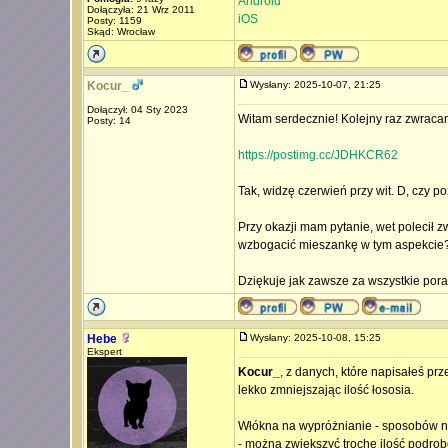
Android
Dołączyła: 21 Wrz 2011
iOS
Posty: 1159
Skąd: Wrocław
Kocur_
Wysłany: 2025-10-07, 21:25
Dołączył: 04 Sty 2023
Witam serdecznie! Kolejny raz zwracam
Posty: 14
https://postimg.cc/JDHKCR62
Tak, widzę czerwień przy wit. D, czy p
Przy okazji mam pytanie, wet polecił z
wzbogacić mieszankę w tym aspekcie
Dziękuje jak zawsze za wszystkie porad
Hebe
Wysłany: 2025-10-08, 15:25
Ekspert
Kocur_
, z danych, które napisałeś pr
lekko zmniejszając ilość łososia.
Włókna na wypróżnianie - sposobów na 
- można zwiększyć trochę ilość podro