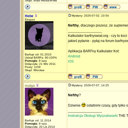
Skąd: znad morza/W-wa
Hebe
Wysłany: 2026-07-02, 10:54
Ekspert
Nefthy
, dlaczego piszesz, że supleme
_________________
Kalkulator barfnyswiat.org - czy to koc
jakieś pytanie - pytaj na forum barfnys
Aplikacja BARFny Kalkulator Kot:
Barfuje od: 01.2010
Android
Udział BARFa: 90-100%
Pomogła:
9 razy
iOS
Dołączyła: 21 Wrz 2011
Posty: 1159
Skąd: Wrocław
małga
Wysłany: 2026-07-07, 14:25
Nefthy
?
Dziwnie
ostatnimi czasy, gdy tylko 
_________________
Instrukcja Obsługi Wyszukiwarki
THE T
Barfuje od: 11.2014
Pomogła:
9 razy
Dołączyła: 20 Lis 2014