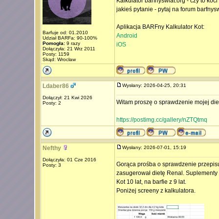
Kalkulator barfnyswiat.org - czy to koc
jakieś pytanie - pytaj na forum barfnys
Aplikacja BARFny Kalkulator Kot:
Barfuje od: 01.2010
Android
Udział BARFa: 90-100%
Pomogła:
9 razy
iOS
Dołączyła: 21 Wrz 2011
Posty: 1159
Skąd: Wrocław
Ldaber86
Wysłany: 2026-04-25, 20:31
Dołączył: 21 Kwi 2026
Witam proszę o sprawdzenie mojej diety
Posty: 2
https://postimg.cc/gallery/nZTQtmq
Nefthy
Wysłany: 2026-07-01, 15:19
Dołączyła: 01 Cze 2016
Gorąca prośba o sprawdzenie przepisu
Posty: 3
zasugerował dietę Renal. Suplementy 
Kot 10 lat, na barfie z 9 lat.
Poniżej screeny z kalkulatora.