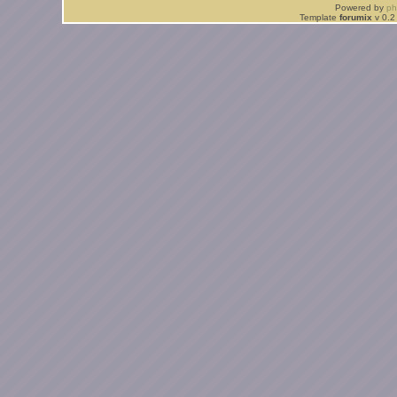
Powered by
p
Template
forumix
v 0.2