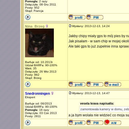
Pomogła:
2 razy
Dołączyła: 08 Gru 2011
Posty: 952
Skąd: Francja
Nina_Brzeg
Wysłany: 2013-12-13, 14:24
Jakby chipy miały gps to mój pies by 
Jak pisałam - w sam chip w mojej okolicy
Ale taki gps to już zupełnie inna spraw
Barfuje od: 10.2013r
Udział BARFa: 90-100%
Wiek: 35
Dołączyła: 26 Wrz 2013
Posty: 862
Skąd: Brzeg
Snedronningen
Wysłany: 2013-12-13, 14:47
Ekspert
vesela krava napisał/a:
Barfuje od: 06/2013
Udział BARFa: 90-100%
zamontowala kamery w domu, zeby 
Pomogła:
16 razy
Dołączyła: 03 Cze 2013
a ja bym wolała nie widzieć co moja su
Posty: 2811