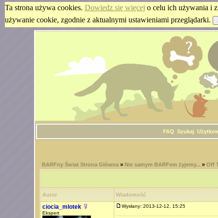
Ta strona używa cookies.
Dowiedz się więcej
o celu ich używania i z
używanie cookie, zgodnie z aktualnymi ustawieniami przeglądarki.
FAQ
Szukaj
Użytko
BARFny Świat Strona Główna
»
Nie samym BARFem żyjemy...
»
Off 
Autor
Wiadomość
ciocia_mlotek
Wysłany: 2013-12-12, 15:25
Ekspert