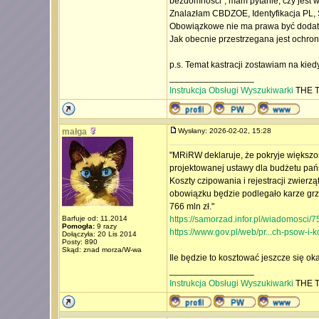
bezdomności", mam pytanie, czy jest w
Znalazłam CBDZOE, Identyfikacja PL, S
Obowiązkowe nie ma prawa być dodatk
Jak obecnie przestrzegana jest ochro
p.s. Temat kastracji zostawiam na kiedy
_________________
Instrukcja Obsługi Wyszukiwarki
THE T
małga
Wysłany: 2026-02-02, 15:28
"MRiRW deklaruje, że pokryje większ
projektowanej ustawy dla budżetu państ
Koszty czipowania i rejestracji zwier
obowiązku będzie podlegało karze grz
766 mln zł."
Barfuje od: 11.2014
https://samorzad.infor.pl/wiadomosci/
Pomogła:
9 razy
https://www.gov.pl/web/pr...ch-psow-i-
Dołączyła: 20 Lis 2014
Posty: 890
Skąd: znad morza/W-wa
Ile będzie to kosztować jeszcze się okaż
_________________
Instrukcja Obsługi Wyszukiwarki
THE T