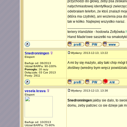
przychodzi do głowy, żeby psa zeskanow
natychmiastowej identyfikacji zwierzęc
odebrałam telefon, że ktoś znalazł mo
(która ma czytniki), ani wożenia psa d
tak w kółko. Najlepiej wszystko naraz.
_________________
teriery irlandzkie - hodowla Zofijówka
h
Hand Made'owe saszetki na smakołyk
Snedronningen
Wysłany: 2013-12-13, 13:22
Ekspert
A mi by się mażylo, aby taki chip mógł 
Barfuje od: 06/2013
Udział BARFa: 90-100%
złośliwy (wredny bym wręcz powidziała) 
Pomogła:
16 razy
Dołączyła: 03 Cze 2013
Posty: 2811
vesela krava
Wysłany: 2013-12-13, 13:36
Ekspert
Snedronningen
jakby sie dalo, to sw
domu, zeby patrzec co sie dzieje jak 
Barfuje od: 10/2013
Udział BARFa: 75-90%