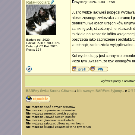
Rafał-Kociarz
Wysłany: 2026-02-03, 07:58
Już to widzę jak wieś popędzi wydawać
nieszczęsnego zwierzaka za bramę i pow
debilizmu we łbach urzędników unijny
zamkniętych, strzeżonych enklawach dla
to działa na zasadzie kółka wzajemnej 
postrzega jako zagrożenie i profilakty
Barfuje od: 2020
Udział BARFa: 90-100%
zdechnąć, zanim zdoła wytępić wolno ż
Dołączył: 02 Paź 2020
Posty: 154
_________________
Kot wychodzący jest cennym element
Poza tym uważam, że tzw. ekologów ni
Wyświetl posty z ostatni
BARFny Świat Strona Główna
»
Nie samym BARFem żyjemy...
»
Off 
Nie możesz
pisać nowych tematów
Nie możesz
odpowiadać w tematach
Nie możesz
zmieniać swoich postów
Nie możesz
usuwać swoich postów
Nie możesz
głosować w ankietach
Nie możesz
załączać plików na tym forum
Nie możesz
ściągać załączników na tym forum