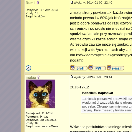
Rumi.
Wysłany: 2014-01-05, 22:46
Dołączyła: 17 Wrz 2013
z mojej strony powiem tak, każde zwierz
Posty: 18
Skąd: Kraków
metoda pewna i w 80% jak ktoś znajdzi
jest to dobre ponieważ od razu dzwoni s
schronisku i po prostu nie wiedział na 
spodziewałam ale przy rozmowie powied
wet ma czytnik i każde schronisko(te c
Adresówka zawsze może się zgubić, u mo
wielu akcji w dużych miastach aby za 
dla kotów domowych niewychodzących c
nogami)
małga
Wysłany: 2026-01-30, 23:44
2013-12-12
isabelle30 napisał/a:
...chłopak postanowił sprawdzić czy
wiadomości wszystkie dane chłopak
potrzeba. Chłopak sam nie mógł zmi
zaginął. Parę miesięcy trwało zanim
Barfuje od: 11.2014
Pomogła:
9 razy
Dołączyła: 20 Lis 2014
Posty: 890
Skąd: znad morza/W-wa
W świetle postulatów ostatniego miesią