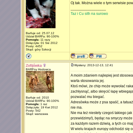
Oj tak. Można wiele o tym serwisie pow
_________________
Taz i Cu sith na surowo
Barfuje od: 25.07.12
Udział BARFa: 90-100%
Pomogła:
11 razy
Dołączyła: 01 Sie 2012
Posty: 4452
Skąd: góry Szkocji
Zofijówka
Wysłany: 2013-12-13, 12:41
BARFny Hodowca
A moim zdaniem najlepiej jest stosowa
warta stosowania jej.
Ktoś mówi, że chip może wywołać raka 
zachłysnąć, albo skręcić łapę wbiegają
pozwalać mu biegać.
Barfuje od: 2010
Udział BARFa: 90-100%
Adresówka może z psa spaść, a tatuaż 
Pomogła:
1 raz
nie ma.
Dołączyła: 19 Kwi 2012
Posty: 542
Nie ma też niestety czegoś takiego jak
Skąd: warszawa
przewidzimy!), będąc na smyczy może s
za każdym razem dziwią, a tych co maj
W wielu krajach europy odchodzi się o