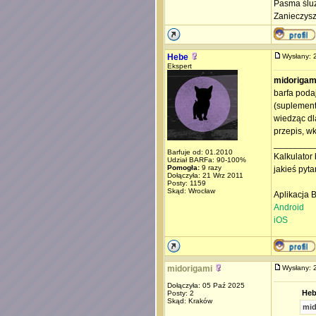
Pasma śluz
Zanieczysz
Hebe
Wysłany:
Ekspert
midorigam
barfa poda
(suplement
wiedząc dl
przepis, wk
________
Barfuje od: 01.2010
Kalkulator 
Udział BARFa: 90-100%
Pomogła:
9 razy
jakieś pyta
Dołączyła: 21 Wrz 2011
Posty: 1159
Skąd: Wrocław
Aplikacja 
Android
iOS
midorigami
Wysłany:
Dołączyła: 05 Paź 2025
Heb
Posty: 2
Skąd: Kraków
mid