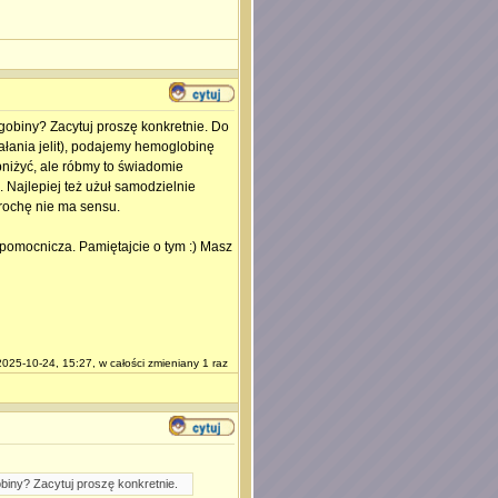
lgobiny? Zacytuj proszę konkretnie. Do
ałania jelit), podajemy hemoglobinę
bniżyć, ale róbmy to świadomie
. Najlepiej też użuł samodzielnie
trochę nie ma sensu.
ka pomocnicza. Pamiętajcie o tym :) Masz
2025-10-24, 15:27, w całości zmieniany 1 raz
obiny? Zacytuj proszę konkretnie.