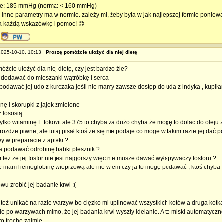
nie: 185 mmHg (norma: < 160 mmHg)
 inne parametry ma w normie. zależy mi, żeby była w jak najlepszej formie poniewa
a każdą wskazówkę i pomoc! 😊
 2025-10-10, 10:13
Proszę pomóżcie ułożyć dla niej dietę
żcie ułożyć dla niej dietę, czy jest bardzo źle?
dodawać do mieszanki wątróbkę i serca
podawać jej udo z kurczaka jeśli nie mamy zawsze dostęp do uda z indyka , kupiłam 
nę i skorupki z jajek zmielone
z łososią
ylko witaminę E tokovit ale 375 to chyba za dużo chyba że mogę to dolac do oleju z
ożdze piwne, ale tutaj pisał ktoś że się nie podaje co moge w takim razie jej dać 
wy w preparacie z apteki ?
 podawać odrobinę babki płesznik ?
też że jej fosfor nie jest najgorszy więc nie musze dawać wyłapywaczy fosforu ?
cze mam hemoglobinę wieprzową ale nie wiem czy ja to mogę podawać , ktoś chyba tu
owu zrobić jej badanie krwi :(
też unikać na razie warzyw bo cięzko mi upilnować wszystkich kotów a druga kotk
ie po warzywach mimo, że jej badania krwi wyszły idelanie. A te miski automatyczne
to troche zajmie.