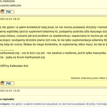
u nieliczne
czenia nieliczne
 2025-10-23, 08:22
i
, kto gdzie i w jakim kontekście tutaj pisał, że nie można podawać drożdży i hemo
jemy wątróbkę (jest to suplement witaminy A), podajemy podroby (dla lepszego dzi
acja żelaza, czasami jak jest problem ze zjadalnością i zaparciamy to można go o
aczego) i podajemy drożdże piwne (ich rola, to nie tylko suplementacja witaminy B)
lej tutaj do oceny. Wstaw do niego konkretne, te suplementy, które masz, bo tak to 
_________
barfnyswiat.org - czy to koci czy psi - nie zwalnia z myślenia, jest to tylko maszyn
nie - pytaj na forum barfnyswiat.org
BARFny Kalkulator Kot:
Ostatnio zmieniony przez Hebe 
 2025-10-23, 10:30
e napisał/a:
origami
, kto gdzie i w jakim kontekście tutaj pisał, że nie można podawać drożdży i hemolg