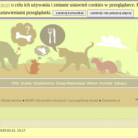
ięcej
o celu ich używania i zmianie ustawień cookies w przeglądarce. K
ustawieniami przeglądarki.
FAQ
Szukaj
Użytkownicy
Grupy
Rejestracja
Album
Kontakt
Zaloguj
I
 Świat kotów
»
BARF dla kotów chorych i szczególnej troski
»
Żywienie w
ć
 2025-02-21, 15:17