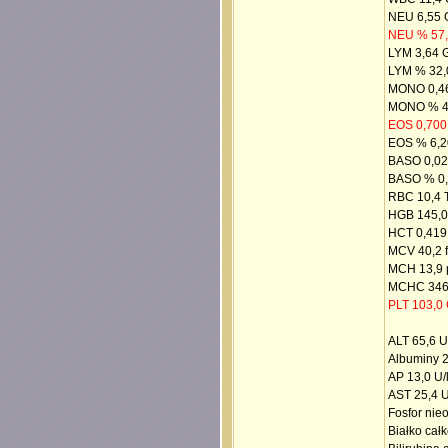
NEU 6,55 G
NEU % 57,
LYM 3,64 G
LYM % 32,
MONO 0,46
MONO % 4,
EOS 0,700 
EOS % 6,2
BASO 0,020
BASO % 0,
RBC 10,4 T
HGB 145,0 
HCT 0,419 
MCV 40,2 f
MCH 13,9 
MCHC 346,0
PLT 103,0 
ALT 65,6 U
Albuminy 2
AP 13,0 U/
AST 25,4 U
Fosfor nie
Białko całk