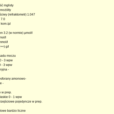
ść mglisty
mnożółty
ściwy (refraktometr) 1.047
 7.0
- kom./μl
en 3.2 (w normie) μmol/l
mol/l
mmol/l
++) g/l
sadu moczu
0 - 3 wpw
0 - 3 wpw
ryjna -
fosforany amonowo-
e -
 w prep.
łaskie 0 - 1 wpw
rzejściowe pojedyncze w prep.
idowe bardzo liczne