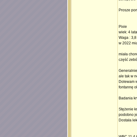
Prosze pom
Pixie
wiek: 4 lat
Waga : 3,8 
w 2022 miał
miała chor
część zebó
Generalnie
ale tak w n
Dolewam wo
fontannę ob
Badania kr
Stężenie kr
podobno je
Dostała le
WBC 11,4 G