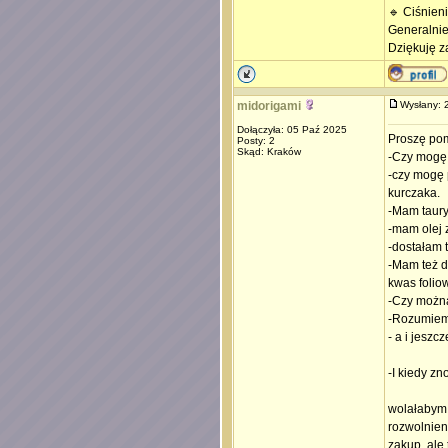
🔹 Ciśnie
Generalnie
Dziękuję z
midorigami
Wysłany:
Dołączyła: 05 Paź 2025
Proszę pomó
Posty: 2
Skąd: Kraków
-Czy mogę 
-czy mogę 
kurczaka.
-Mam taury
-mam olej 
-dostałam t
-Mam też dr
kwas folio
-Czy można
-Rozumiem 
- a i jesz
-I kiedy zn
wolałabym 
rozwolnien
zakup, ale 