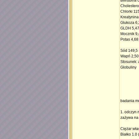
Bilirubina 
Cholestero
Chlorki 11
Kreatynina
Glukoza 6,
GLDH 5,47 
Mocznik 9,
Potas 4,68
Sód 149,5 
Wapń 2,50 
Stosunek: 
Globuliny
badania m
1. odczyn 
zażywa na
Ciężar wła
Białko 1.0 