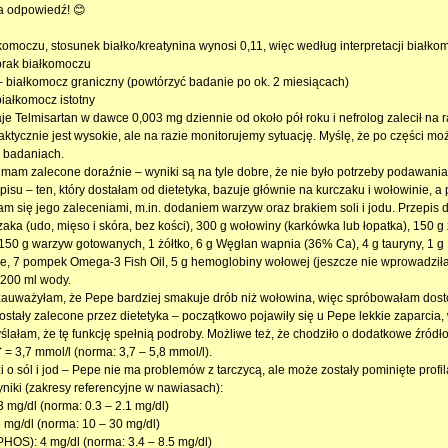
a odpowiedź! 😊
komoczu, stosunek białko/kreatynina wynosi 0,11, więc według interpretacji białko
 brak białkomoczu
 – białkomocz graniczny (powtórzyć badanie po ok. 2 miesiącach)
białkomocz istotny
je Telmisartan w dawce 0,003 mg dziennie od około pół roku i nefrolog zalecił na r
aktycznie jest wysokie, ale na razie monitorujemy sytuację. Myślę, że po części mo
a badaniach.
mam zalecone doraźnie – wyniki są na tyle dobre, że nie było potrzeby podawania
pisu – ten, który dostałam od dietetyka, bazuje głównie na kurczaku i wołowinie, a
m się jego zaleceniami, m.in. dodaniem warzyw oraz brakiem soli i jodu. Przepis d
zaka (udo, mięso i skóra, bez kości), 300 g wołowiny (karkówka lub łopatka), 150 
 150 g warzyw gotowanych, 1 żółtko, 6 g Węglan wapnia (36% Ca), 4 g tauryny, 1 g
e, 7 pompek Omega-3 Fish Oil, 5 g hemoglobiny wołowej (jeszcze nie wprowadziłam
200 ml wody.
zauważyłam, że Pepe bardziej smakuje drób niż wołowina, więc spróbowałam dost
stały zalecone przez dietetyka – początkowo pojawiły się u Pepe lekkie zaparcia,
ślałam, że tę funkcję spełnią podroby. Możliwe też, że chodziło o dodatkowe źródł
⁺ = 3,7 mmol/l (norma: 3,7 – 5,8 mmol/l).
i o sól i jod – Pepe nie ma problemów z tarczycą, ale może zostały pominięte profila
yniki (zakresy referencyjne w nawiasach):
 mg/dl (norma: 0.3 – 2.1 mg/dl)
 mg/dl (norma: 10 – 30 mg/dl)
PHOS): 4 mg/dl (norma: 3.4 – 8.5 mg/dl)