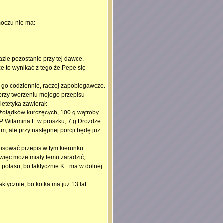
moczu nie ma:
azie pozostanie przy tej dawce.
że to wynikać z tego że Pepe się
 go codziennie, raczej zapobiegawczo.
 przy tworzeniu mojego przepisu
ietetyka zawierał:
g żołądków kurczęcych, 100 g wątroby
 P Witamina E w proszku, 7 g Drożdże
, ale przy następnej porcji będę już
osować przepis w tym kierunku.
 więc może miały temu zaradzić,
o potasu, bo faktycznie K+ ma w dolnej
ktycznie, bo kotka ma już 13 lat. .