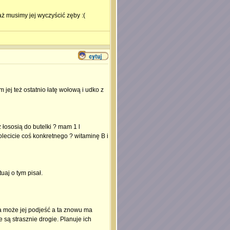
ż musimy jej wyczyścić zęby :(
jej też ostatnio łatę wołową i udko z
 łososią do butelki ? mam 1 l
polecicie coś konkretnego ? witaminę B i
aj o tym pisał.
a może jej podjeść a ta znowu ma
 są strasznie drogie. Planuje ich