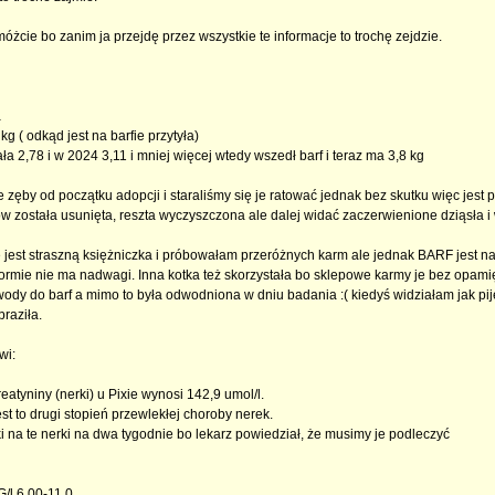
óżcie bo zanim ja przejdę przez wszystkie te informacje to trochę zejdzie.
a
kg ( odkąd jest na barfie przytyła)
a 2,78 i w 2024 3,11 i mniej więcej wtedy wszedł barf i teraz ma 3,8 kg
e zęby od początku adopcji i staraliśmy się je ratować jednak bez skutku więc jest
w została usunięta, reszta wyczyszczona ale dalej widać zaczerwienione dziąsła i w
 jest straszną księżniczka i próbowałam przeróżnych karm ale jednak BARF jest najl
ormie nie ma nadwagi. Inna kotka też skorzystała bo sklepowe karmy je bez opamięta
dy do barf a mimo to była odwodniona w dniu badania :( kiedyś widziałam jak pije z
raziła.
wi:
eatyniny (nerki) u Pixie wynosi 142,9 umol/l.
st to drugi stopień przewlekłej choroby nerek.
ki na te nerki na dwa tygodnie bo lekarz powiedział, że musimy je podleczyć
/l 6,00-11,0