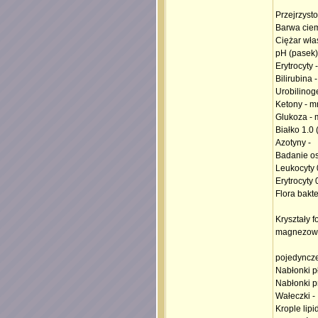
Przejrzysto
Barwa cie
Ciężar wła
pH (pasek)
Erytrocyty 
Bilirubina -
Urobilinog
Ketony - m
Glukoza - 
Białko 1.0 (
Azotyny -
Badanie o
Leukocyty 
Erytrocyty 
Flora bakte
Kryształy 
magnezow
pojedyncze
Nabłonki p
Nabłonki p
Wałeczki -
Krople lip