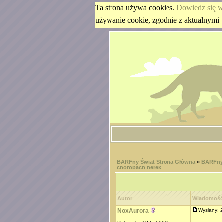
Ta strona używa cookies.
Dowiedz się w
używanie cookie, zgodnie z aktualnymi 
BARFny Świat Strona Główna
»
BARFny
chorobach nerek
Autor
Wiadomoś
NoxAurora
Wysłany: