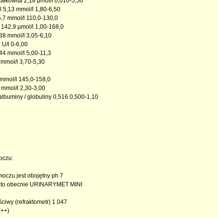
całkowita 2,18 μmol/l 0,010-5,50
l 5,13 mmol/l 1,80-6,50
5,7 mmol/l 110,0-130,0
 142,9 μmol/l 1,00-168,0
38 mmol/l 3,05-6,10
U/l 0-6,00
44 mmol/l 5,00-11,3
 mmol/l 3,70-5,30
mmol/l 145,0-158,0
mmol/l 2,30-3,00
albuminy / globuliny 0,516 0,500-1,10
oczu:
moczu jest obojętny ph 7
 to obecnie URINARYMET MINI
ściwy (refraktometr) 1.047
(++)