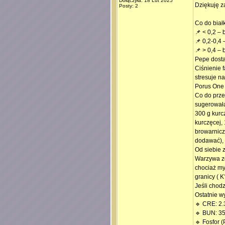
Dołączyła: 18 Lut 2025
Dziękuję z
Posty: 2
Co do biał
📌 < 0,2 –
📌 0,2-0,4
📌 > 0,4 – 
Pepe dosta
Ciśnienie f
stresuje n
Porus One 
Co do prze
sugerowała
300 g kurc
kurczęcej,
browarnicz
dodawać), 
Od siebie 
Warzywa zo
chociaż my
granicy ( K
Jeśli chodz
Ostatnie w
🔹 CRE: 2.3
🔹 BUN: 35
🔹 Fosfor (