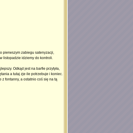
 po pierwszym zabiegu satenyzacji,
 listopadzie idziemy do kontroli.
epszy. Odkąd jest na barfie przytyła,
nia a tutaj zje ile potrzebuje i koniec.
 fontanny, a ostatnio coś się na tą